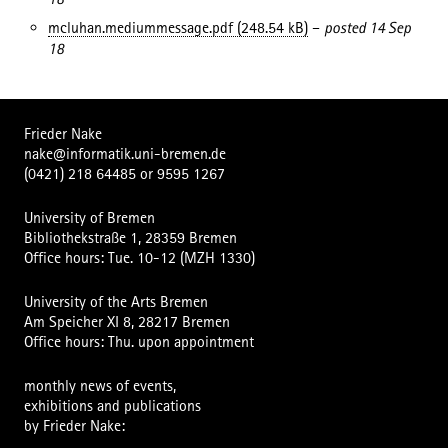
mcluhan.mediummessage.pdf (248.54 kB)
–
posted 14 Sep
18
Frieder Nake
nake@informatik.uni-bremen.de
(0421) 218 64485
or
9595 1267
University of Bremen
Bibliothekstraße 1, 28359 Bremen
Office hours: Tue. 10-12 (MZH 1330)
University of the Arts Bremen
Am Speicher XI 8, 28217 Bremen
Office hours: Thu. upon appointment
monthly news of events,
exhibitions and publications
by Frieder Nake: