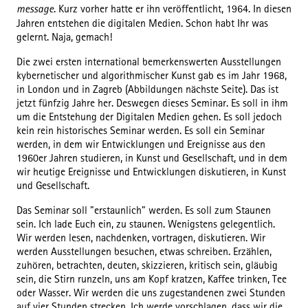
message
. Kurz vorher hatte er ihn veröffentlicht, 1964. In diesen
Jahren entstehen die digitalen Medien. Schon habt Ihr was
gelernt. Naja, gemach!
Die zwei ersten international bemerkenswerten Ausstellungen
kybernetischer und algorithmischer Kunst gab es im Jahr 1968,
in London und in Zagreb (Abbildungen nächste Seite). Das ist
jetzt fünfzig Jahre her. Deswegen dieses Seminar. Es soll in ihm
um die Entstehung der Digitalen Medien gehen. Es soll jedoch
kein rein historisches Seminar werden. Es soll ein Seminar
werden, in dem wir Entwicklungen und Ereignisse aus den
1960er Jahren studieren, in Kunst und Gesellschaft, und in dem
wir heutige Ereignisse und Entwicklungen diskutieren, in Kunst
und Gesellschaft.
Das Seminar soll "erstaunlich" werden. Es soll zum Staunen
sein. Ich lade Euch ein, zu staunen. Wenigstens gelegentlich.
Wir werden lesen, nachdenken, vortragen, diskutieren. Wir
werden Ausstellungen besuchen, etwas schreiben. Erzählen,
zuhören, betrachten, deuten, skizzieren, kritisch sein, gläubig
sein, die Stirn runzeln, uns am Kopf kratzen, Kaffee trinken, Tee
oder Wasser. Wir werden die uns zugestandenen zwei Stunden
auf vier Stunden strecken. Ich werde vorschlagen, dass wir die