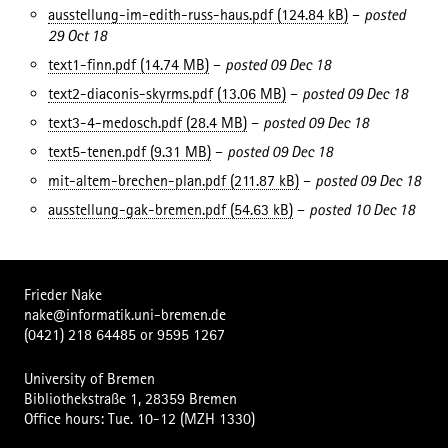
ausstellung-im-edith-russ-haus.pdf (124.84 kB)
–
posted
29 Oct 18
text1-finn.pdf (14.74 MB)
–
posted 09 Dec 18
text2-diaconis-skyrms.pdf (13.06 MB)
–
posted 09 Dec 18
text3-4-medosch.pdf (28.4 MB)
–
posted 09 Dec 18
text5-tenen.pdf (9.31 MB)
–
posted 09 Dec 18
mit-altem-brechen-plan.pdf (211.87 kB)
–
posted 09 Dec 18
ausstellung-gak-bremen.pdf (54.63 kB)
–
posted 10 Dec 18
Frieder Nake
nake@informatik.uni-bremen.de
(0421) 218 64485
or
9595 1267
University of Bremen
Bibliothekstraße 1, 28359 Bremen
Office hours: Tue. 10-12 (MZH 1330)