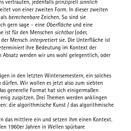
s vertrauten, jedenfalls prinzipiell
sinnlich
itet von einer zweiten Form. In dieser zweiten
 als
berechenbare
Zeichen. So sind sie
ich gern sage – eine
Oberfläche
und eine
he ist für den Menschen
sichtbar
(oder,
; der Mensch
interpretiert
sie. Die Unterfläche ist
eterminiert
ihre Bedeutung im Kontext der
n Absatz werden wir uns wohl gelegentlich, oder
gen in den letzten Wintersemestern, ein solches
ürfen. Wir wollen es jetzt also zum siebten
 Das generelle Format hat sich einigermaßen
wenig zuspitzen. Drei Themen werden anklingen
: die algorithmische Kunst / das algorithmische
 das mittlere ein und setzen ihm einen Kontext.
 den 1960er Jahren in Wellen spürbare