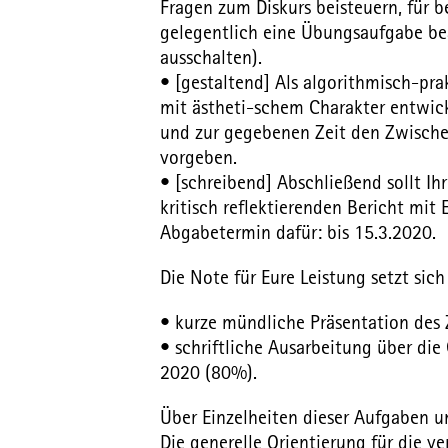
Fragen zum Diskurs beisteuern, für b
gelegentlich eine Übungsaufgabe bea
ausschalten).
• [gestaltend] Als algorithmisch-pra
mit ästheti-schem Charakter entwic
und zur gegebenen Zeit den Zwische
vorgeben.
• [schreibend] Abschließend sollt Ih
kritisch reflektierenden Bericht mit
Abgabetermin dafür: bis 15.3.2020.
Die Note für Eure Leistung setzt sic
• kurze mündliche Präsentation des
• schriftliche Ausarbeitung über di
2020 (80%).
Über Einzelheiten dieser Aufgaben u
Die generelle Orientierung für die v