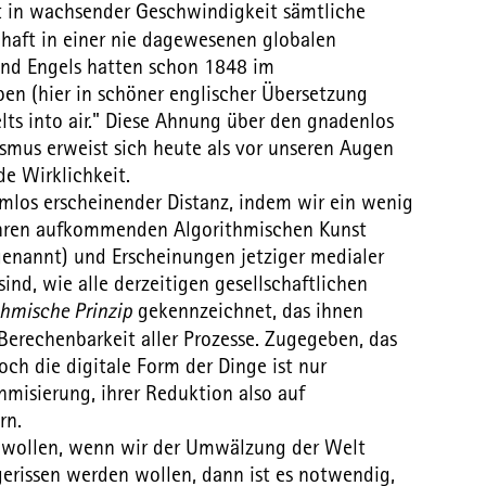
zt in wachsender Geschwindigkeit sämtliche
haft in einer nie dagewesenen globalen
nd Engels hatten schon 1848 im
en (hier in schöner englischer Übersetzung
elts into air." Diese Ahnung über den gnadenlos
ismus erweist sich heute als vor unseren Augen
de Wirklichkeit.
rmlos erscheinender Distanz, indem wir ein wenig
ahren aufkommenden Algorithmischen Kunst
enannt) und Erscheinungen jetziger medialer
ind, wie alle derzeitigen gesellschaftlichen
thmische Prinzip
gekennzeichnet, das ihnen
 Berechenbarkeit aller Prozesse. Zugegeben, das
och die digitale Form der Dinge ist nur
hmisierung, ihrer Reduktion also auf
rn.
 wollen, wenn wir der Umwälzung der Welt
erissen werden wollen, dann ist es notwendig,