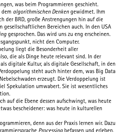
langen, was beim Programmieren geschieht.
op dem
algorithmischen Denken
gewidmet. Ihm
uch der BRD, große Anstrengungen hin auf die
 gesellschaftlichen Bereichen auch. In den USA
ing
gesprochen. Das wird uns zu eng erscheinen.
gangspunkt, nicht den Computer.
lung liegt die Besonderheit aller
so, die als Dinge heute relevant sind. In der
s digitale Kultur, als digitale Gesellschaft, in den
 Verdoppelung steht auch hinter dem, was Big Data
 Nebelschwaden erzeugt. Die Verdoppelung ist
iel Spekulation umwabert. Sie ist wesentliches
tion.
ch auf die Ebene dessen aufschwingt, was heute
etwas bescheidener: was heute in kulturellen
grammieren, denn aus der Praxis lernen wir. Dazu
ogrammiersprache
Processing
befassen und erleben,