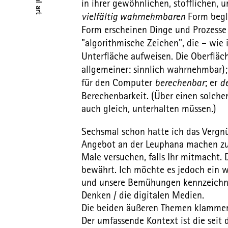
in ihrer gewöhnlichen, stofflichen, un
vielfältig wahrnehmbaren
Form begle
Form erscheinen Dinge und Prozesse
"algorithmische Zeichen", die – wie 
Unterfläche aufweisen. Die Oberfläc
allgemeiner: sinnlich wahrnehmbar)
für den Computer
berechenbar
; er
d
Berechenbarkeit. (Über einen solche
auch gleich, unterhalten müssen.)
Sechsmal schon hatte ich das Vergnü
Angebot an der Leuphana machen zu d
Male versuchen, falls Ihr mitmacht.
bewährt. Ich möchte es jedoch ein 
und unsere Bemühungen kennzeichnen
Denken / die digitalen Medien.
Die beiden äußeren Themen klammern
Der umfassende Kontext ist die seit